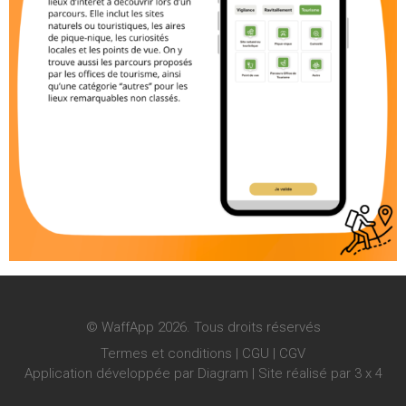
© WaffApp 2026. Tous droits réservés
Termes et conditions
|
CGU
|
CGV
Application développée par Diagram | Site réalisé par
3 x 4